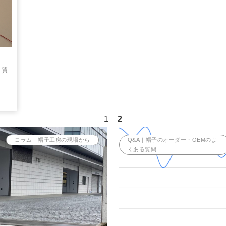
る質
1
2
コラム｜帽子工房の現場から
Q&A｜帽子のオーダー・OEMのよ
くある質問