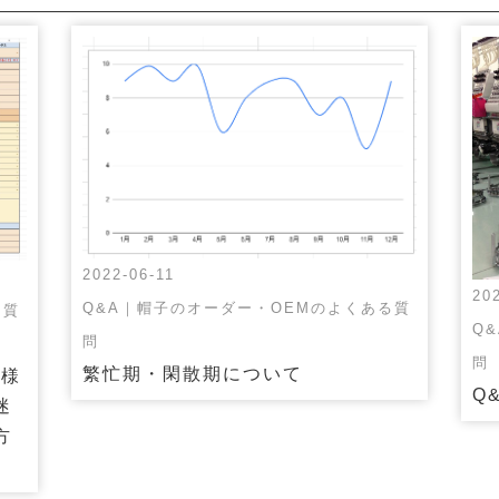
2022-06-11
20
Q&A｜帽子のオーダー・OEMのよくある質
る質
Q
問
問
繁忙期・閑散期について
仕様
Q
迷
方