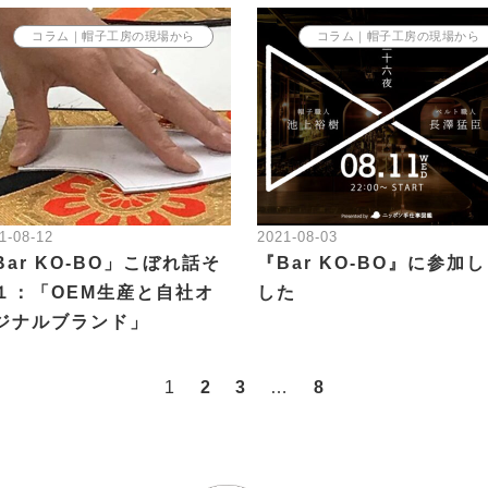
コラム｜帽子工房の現場から
コラム｜帽子工房の現場から
1-08-12
2021-08-03
Bar KO-BO」こぼれ話そ
『Bar KO-BO』に参加
１：「OEM生産と自社オ
した
ジナルブランド」
1
2
3
…
8