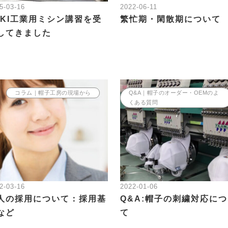
5-03-16
2022-06-11
UKI工業用ミシン講習を受
繁忙期・閑散期について
してきました
コラム｜帽子工房の現場から
Q&A｜帽子のオーダー・OEMのよ
くある質問
2-03-16
2022-01-06
人の採用について：採用基
Q&A:帽子の刺繍対応に
など
て