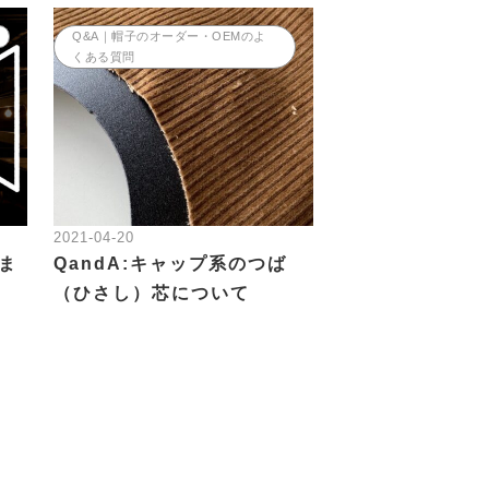
Q&A｜帽子のオーダー・OEMのよ
くある質問
2021-04-20
しま
QandA:キャップ系のつば
（ひさし）芯について