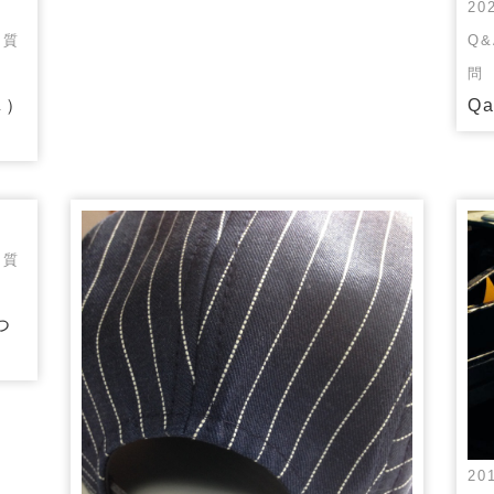
20
る質
Q
問
し）
Q
る質
つ
20