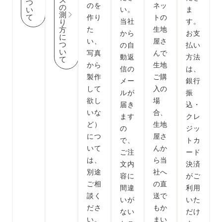
つ
のを
ネッ
の
い
い。
ま
測
て
作り
トの
当社
す。
り
方
た
生地
から
お支
に
い、
屋さ
つ
の自
払い
い
写真
んで
動返
方法
て
から
生地
信の
は、
製作
ご購
メー
銀行
して
入の
ルが
振
欲し
場
届き
込・
いな
合、
ます
クレ
ど）
生地
の
ジッ
につ
屋さ
で、
トカ
いて
んか
ご注
ード
は、
ら当
文内
決済
別途
社へ
容に
がご
ご相
の直
間違
利用
談く
送で
いが
いた
ださ
もか
ない
だけ
い。
まい