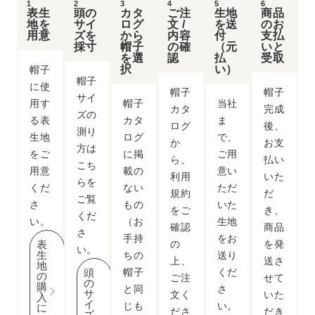
1
2
3
4
5
6
表生
頭の
カタ
ご注
生地
商品
地を
サイ
ログ
文 /
を送
のお
用意
ズを
から
内容
付
支払
採寸
帽子
の確
（元
いと
を選
認
払
受取
択
い）
帽子
帽子
に使
帽子
帽子
サイ
用す
帽子
当社
カタ
完成
ズの
る表
カタ
ま
ログ
後、
測り
生地
ログ
で、
か
お支
方
は
をご
に掲
ご用
ら、
払い
こち
用意
載の
意い
利用
いた
らを
くだ
ない
ただ
規約
だ
ご覧
さ
もの
いた
をご
き、
くだ
い。
（お
生地
確認
商品
さ
手持
をお
表
の
を発
い。
生
ちの
送り
上、
送さ
地
頭
帽子
くだ
の
ご注
せて
の
購
と同
さ
サ
文く
いた
入
イ
じも
い。
に
ださ
だき
ズ