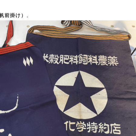
帆前掛け）
。