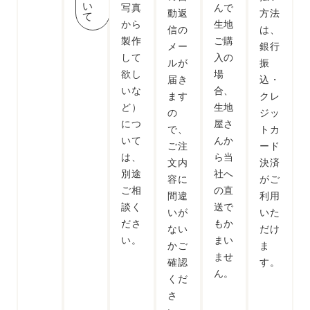
い
写真
んで
動返
方法
て
から
生地
信の
は、
製作
ご購
メー
銀行
して
入の
ルが
振
欲し
場
届き
込・
いな
合、
ます
クレ
ど）
生地
の
ジッ
につ
屋さ
で、
トカ
いて
んか
ご注
ード
は、
ら当
文内
決済
別途
社へ
容に
がご
ご相
の直
間違
利用
談く
送で
いが
いた
ださ
もか
ない
だけ
い。
まい
かご
ま
ませ
確認
す。
ん。
くだ
さ