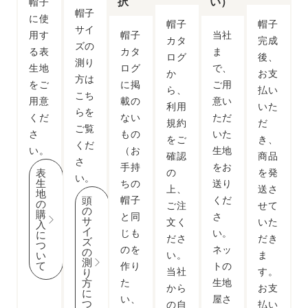
択
い）
帽子
帽子
に使
帽子
帽子
サイ
用す
帽子
当社
カタ
完成
ズの
る表
カタ
ま
ログ
後、
測り
生地
ログ
で、
か
お支
方
は
をご
に掲
ご用
ら、
払い
こち
用意
載の
意い
利用
いた
らを
くだ
ない
ただ
規約
だ
ご覧
さ
もの
いた
をご
き、
くだ
い。
（お
生地
確認
商品
さ
手持
をお
表
の
を発
い。
生
ちの
送り
上、
送さ
地
頭
帽子
くだ
の
ご注
せて
の
購
と同
さ
サ
文く
いた
入
イ
じも
い。
に
ださ
だき
ズ
つ
のを
ネッ
の
い
い。
ま
測
て
作り
トの
当社
す。
り
方
た
生地
から
お支
に
い、
屋さ
つ
の自
払い