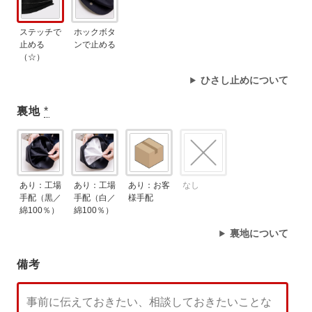
ステッチで
ホックボタ
止める
ンで止める
（☆）
ひさし止めについて
裏地
*
あり：工場
あり：工場
あり：お客
なし
手配（黒／
手配（白／
様手配
綿100％）
綿100％）
裏地について
備考