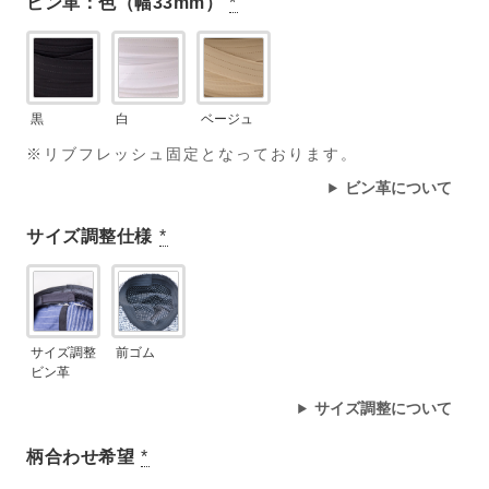
ビン革：色（幅33mm）
*
黒
白
ベージュ
※リブフレッシュ固定となっております。
ビン革について
サイズ調整仕様
*
サイズ調整
前ゴム
ビン革
サイズ調整について
柄合わせ希望
*