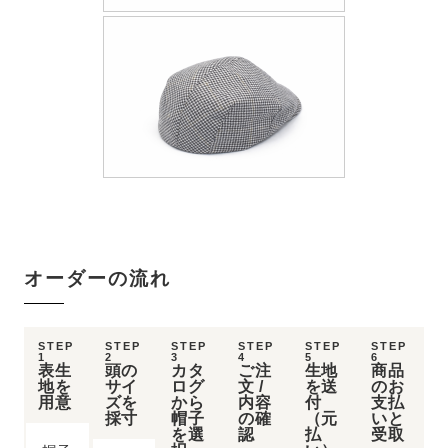
オーダーの流れ
STEP
STEP
STEP
STEP
STEP
STEP
1
2
3
4
5
6
表生
頭の
カタ
ご注
生地
商品
地を
サイ
ログ
文 /
を送
のお
用意
ズを
から
内容
付
支払
採寸
帽子
の確
（元
いと
を選
認
払
受取