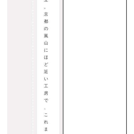
。
京
都
の
嵐
山
に
ほ
ど
近
い
工
房
で
、
こ
れ
ま