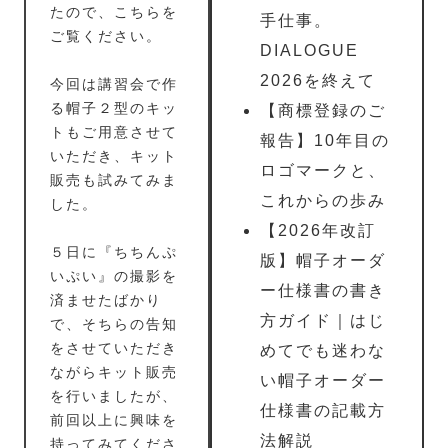
たので、
こちら
を
手仕事。
ご覧ください。
DIALOGUE
2026を終えて
今回は講習会で作
る帽子２型のキッ
【商標登録のご
トもご用意させて
報告】10年目の
いただき、キット
ロゴマークと、
販売も試みてみま
これからの歩み
した。
【2026年改訂
５日に『ちちんぷ
版】帽子オーダ
いぷい』の撮影を
ー仕様書の書き
済ませたばかり
方ガイド｜はじ
で、そちらの告知
をさせていただき
めてでも迷わな
ながらキット販売
い帽子オーダー
を行いましたが、
仕様書の記載方
前回以上に興味を
法解説
持ってみてくださ