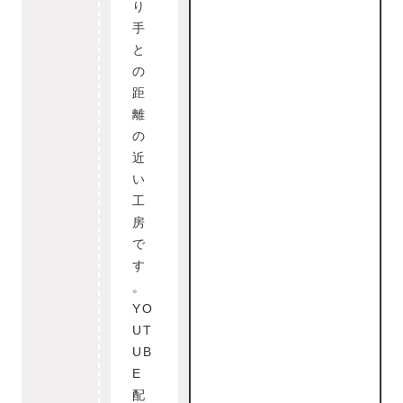
り
手
と
の
距
離
の
近
い
工
房
で
す
。
YO
UT
UB
E
配