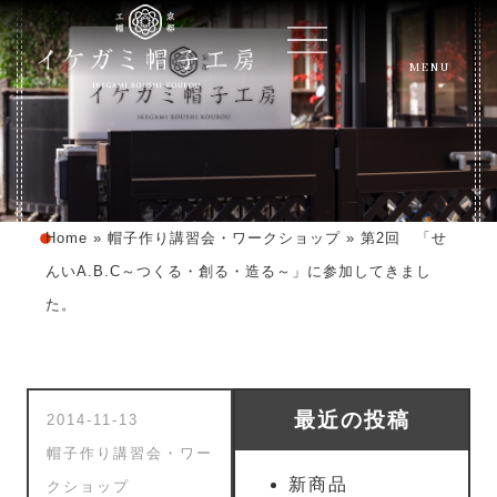
MENU
Home
»
帽子作り講習会・ワークショップ
»
第2回 「せ
んいA.B.C～つくる・創る・造る～」に参加してきまし
た。
最近の投稿
2014-11-13
帽子作り講習会・ワー
新商品
クショップ