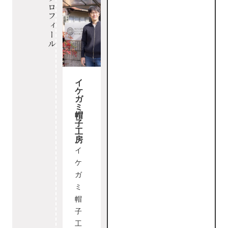
プロフィール
イ
ケ
ガ
ミ
帽
子
工
房
イ
ケ
ガ
ミ
帽
子
工