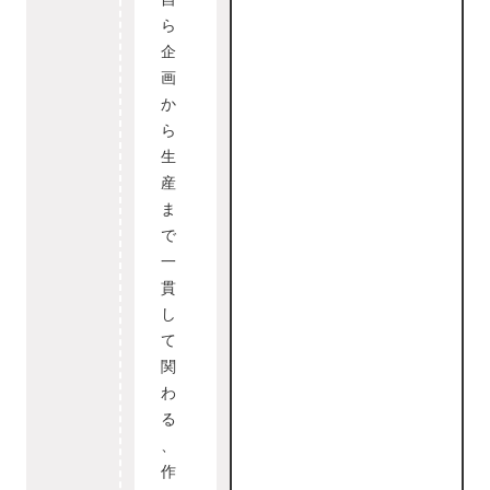
ら
企
画
か
ら
生
産
ま
で
一
貫
し
て
関
わ
る
、
作