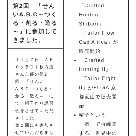
第2回 「せん
「Crafted
いA.B.C～つく
Hunting
る・創る・造る
Shibori」
～」に参加して
「Tailor Flow
きました。
Cap Africa」が
販売開始
１１月７日 ＡＢ
「Crafted
Ｃクラフト枚方店
Hunting II」
さん主催の第2
「Tailor Eight
回 「せんい
II」がFUGA 京
A.B.C～つくる・
創る・造る～」に
都嵐山で販売開
て、帽子作り講習
始
会をさせていただ
帽子という
きました。
「器」で再編集
第１回にも参加さ
せていただきまし
する、世界中の