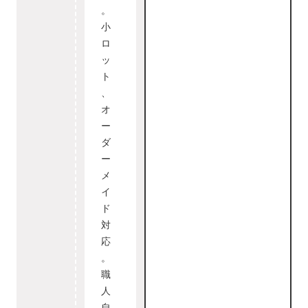
。
小
ロ
ッ
ト
、
オ
ー
ダ
ー
メ
イ
ド
対
応
。
職
人
自