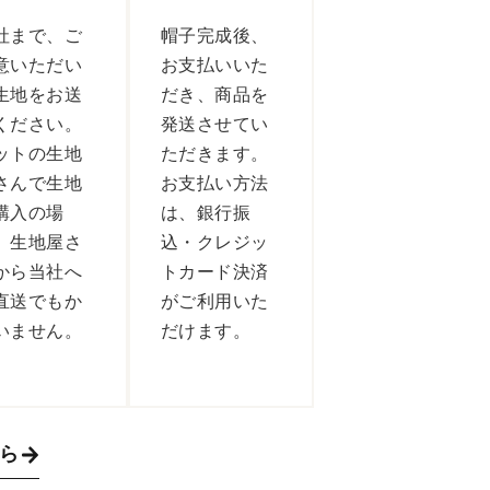
社まで、ご
帽子完成後、
意いただい
お支払いいた
生地をお送
だき、商品を
ください。
発送させてい
ットの生地
ただきます。
さんで生地
お支払い方法
購入の場
は、銀行振
、生地屋さ
込・クレジッ
から当社へ
トカード決済
直送でもか
がご利用いた
いません。
だけます。
ちら