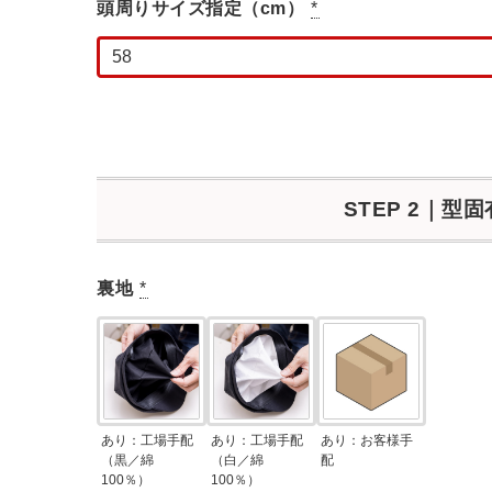
頭周りサイズ指定（cm）
*
STEP 2｜型
裏地
*
あり：工場手配
あり：工場手配
あり：お客様手
（黒／綿
（白／綿
配
100％）
100％）