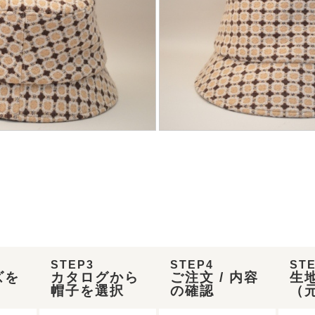
STEP3
STEP4
ST
ズを
カタログから
ご注文 / 内容
生
帽子を選択
の確認
（