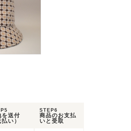
EP5
STEP6
地を送付
商品のお支払
元払い）
いと受取