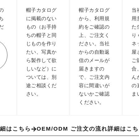
の
帽子カタログ
帽子カタログ
当
ち
に掲載のない
から、利用規
用
だ
もの（お手持
約をご確認の
た
ちの帽子と同
上、ご注文く
り
じものを作り
ださい。当社
ネ
たい、写真か
からの自動返
屋
ら製作して欲
信のメールが
ご
しいなど）に
届きますの
合
ついては、別
で、ご注文内
ん
途ご相談くだ
容に間違いが
の
さい。
ないかご確認
ま
ください。
詳細はこちら
OEM/ODM ご注文の流れ詳細はこ