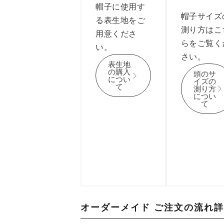
帽子に使用す
帽子サイズ
る表生地をご
測り方
はこ
用意くださ
らをご覧く
い。
さい。
表生地
の購入
頭のサ
につい
イズの
て
測り方
につい
て
オーダーメイド ご注文の流れ