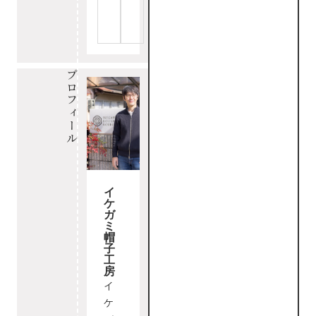
プロフィール
イ
ケ
ガ
ミ
帽
子
工
房
イ
ケ