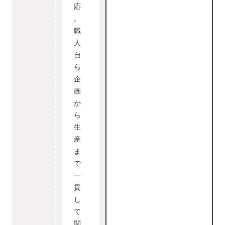
応
。
職
人
自
ら
企
画
か
ら
生
産
ま
で
一
貫
し
て
関