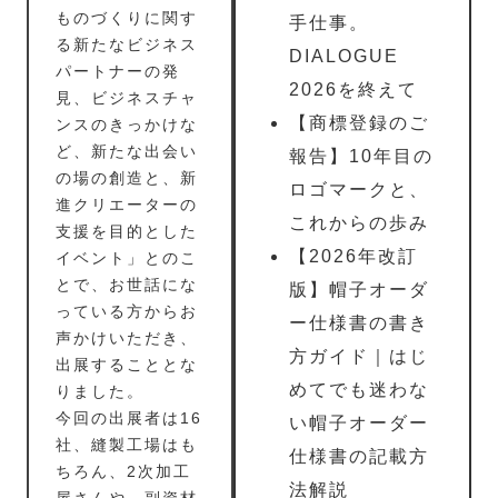
ものづくりに関す
手仕事。
る新たなビジネス
DIALOGUE
パートナーの発
2026を終えて
見、ビジネスチャ
【商標登録のご
ンスのきっかけな
ど、新たな出会い
報告】10年目の
の場の創造と、新
ロゴマークと、
進クリエーターの
これからの歩み
支援を目的とした
【2026年改訂
イベント」とのこ
とで、お世話にな
版】帽子オーダ
っている方からお
ー仕様書の書き
声かけいただき、
方ガイド｜はじ
出展することとな
めてでも迷わな
りました。
今回の出展者は16
い帽子オーダー
社、縫製工場はも
仕様書の記載方
ちろん、2次加工
法解説
屋さんや、副資材