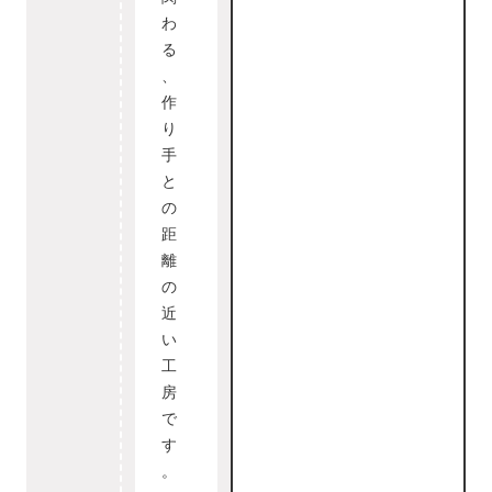
わ
る
、
作
り
手
と
の
距
離
の
近
い
工
房
で
す
。