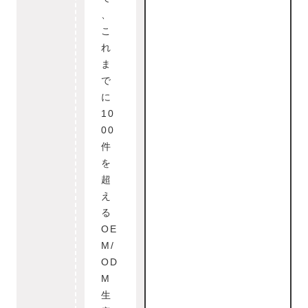
、
こ
れ
ま
で
に
10
00
件
を
超
え
る
OE
M/
OD
M
生