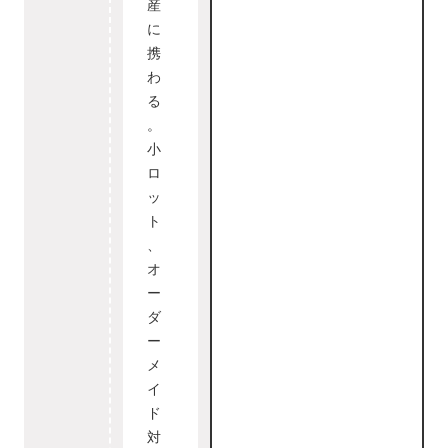
産
に
携
わ
る
。
小
ロ
ッ
ト
、
オ
ー
ダ
ー
メ
イ
ド
対