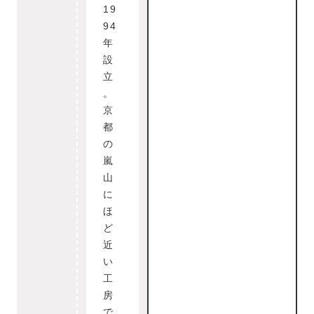
19
94
年
設
立
。
京
都
の
嵐
山
に
ほ
ど
近
い
工
房
で