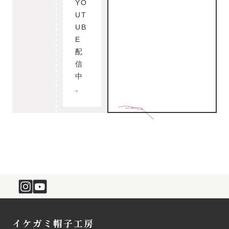
YO
UT
UB
E
配
信
中
。
イケガミ帽子工房