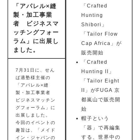
「アパレル×縫
「Crafted
製・加工事業
Hunting
者 ビジネスマ
Shibori」
ッチングフォー
「Tailor Flow
ラム」に出展し
Cap Africa」が
ました。
販売開始
「Crafted
7月31日に、せん
Hunting II」
ば適塾様主催の
「Tailor Eight
「アパレル×縫
II」がFUGA 京
製・加工事業者
都嵐山で販売開
ビジネスマッチン
グフォーラム」に
始
出展しました。
帽子という
今回のイベントの
「器」で再編集
趣旨は、「メイド
する、世界中の
イン・ジャパンの