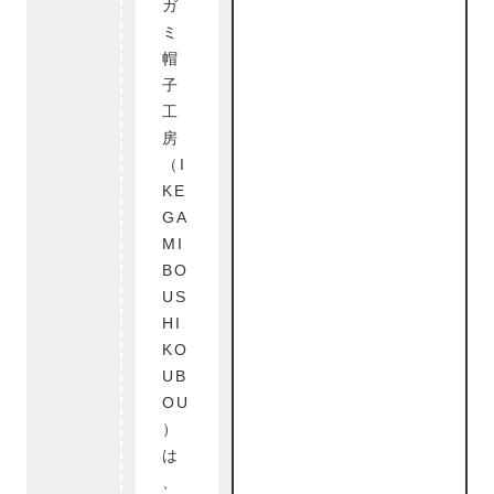
ガ
ミ
帽
子
工
房
（I
KE
GA
MI
BO
US
HI
KO
UB
OU
）
は
、