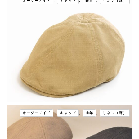
,
,
,
オーダーメイド
キャップ
春夏
リネン（麻）
,
,
,
オーダーメイド
キャップ
通年
リネン（麻）