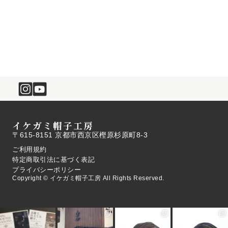
イケガミ帽子工房
〒615-8151 京都市西京区樫原杉原町8-3
ご利用規約
特定商取引法に基づく表記
プライバシーポリシー
Copyright © イケガミ帽子工房 All Rights Reserved.