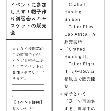
イベントに参加
「Crafted
します！帽子作
Hunting
り講習会＆キャ
Shibori」
スケットの販売
「Tailor Flow
会
Cap Africa」が
販売開始
まもなく桜開花の
「Crafted
この時期ですが、
Hunting II」
イケガミ帽子工房
「Tailor Eight
としてイベントに
II」がFUGA 京
参加させていただ
きます。
都嵐山で販売開
————————
始
————————
帽子という
-
「器」で再編集
【イベント詳細】
せんいA.B.C
する、世界中の