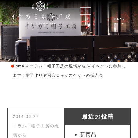
MENU
Home
»
コラム｜帽子工房の現場から
»
イベントに参加し
ます！帽子作り講習会＆キャスケットの販売会
最近の投稿
2014-03-27
コラム｜帽子工房の現
新商品
場から