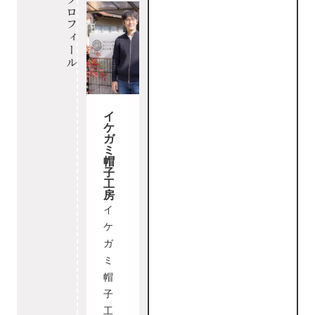
プロフィール
イ
ケ
ガ
ミ
帽
子
工
房
イ
ケ
ガ
ミ
帽
子
工