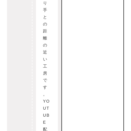
り
手
と
の
距
離
の
近
い
工
房
で
す
。
YO
UT
UB
E
配