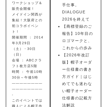
ワークショップ＆
手仕事。
販売会開催！
DIALOGUE
メイドイン関西が
2026を終えて
集結！大阪府との
初コラボイベン
【商標登録のご
ト！
報告】10年目の
開催期間 ： 2014
ロゴマークと、
年3月29日
これからの歩み
（土）・30日
（日）
【2026年改訂
会場 ： ABCクラ
版】帽子オーダ
フト枚方店5階
ー仕様書の書き
時間 ： 午前10時
方ガイド｜はじ
30分～午後5時
————————
めてでも迷わな
————————
い帽子オーダー
-
仕様書の記載方
このイベントでは
法解説
職人による帽子作