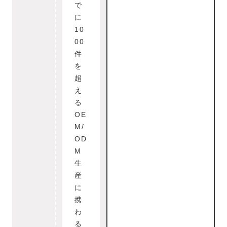
で
に
10
00
件
を
超
え
る
OE
M/
OD
M
生
産
に
携
わ
る