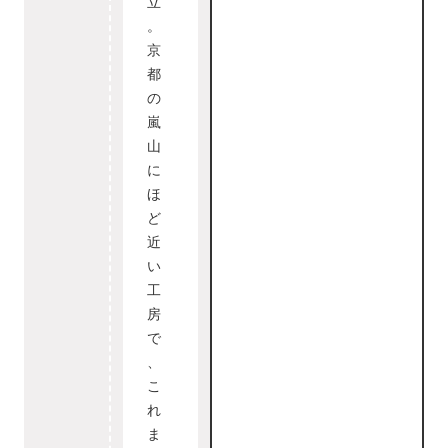
立
。
京
都
の
嵐
山
に
ほ
ど
近
い
工
房
で
、
こ
れ
ま