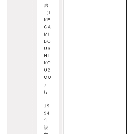
房
（I
KE
GA
MI
BO
US
HI
KO
UB
OU
）
は
、
19
94
年
設