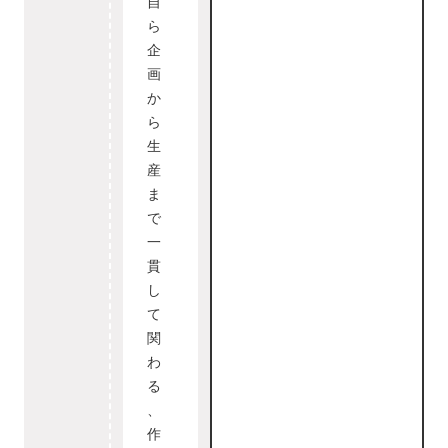
自
ら
企
画
か
ら
生
産
ま
で
一
貫
し
て
関
わ
る
、
作