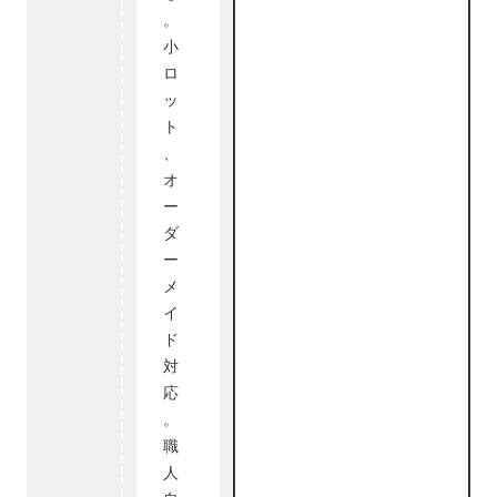
。
小
ロ
ッ
ト
、
オ
ー
ダ
ー
メ
イ
ド
対
応
。
職
人