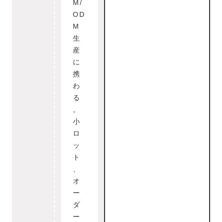
M/
OD
M
生
産
に
携
わ
る
。
小
ロ
ッ
ト
、
オ
ー
ダ
ー