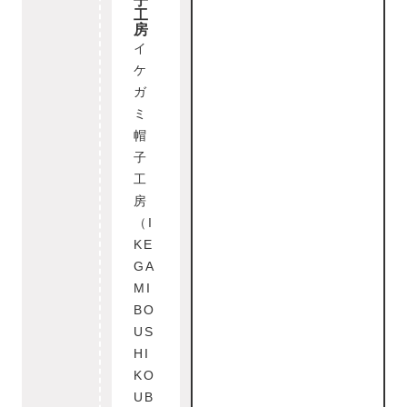
子
工
房
イ
ケ
ガ
ミ
帽
子
工
房
（I
KE
GA
MI
BO
US
HI
KO
UB