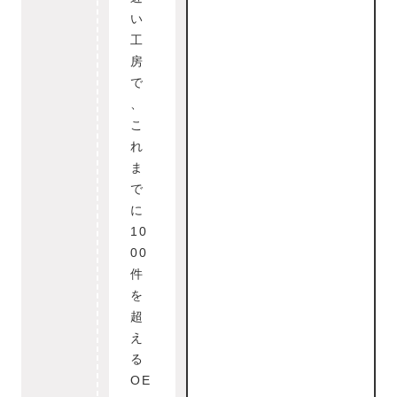
い
工
房
で
、
こ
れ
ま
で
に
10
00
件
を
超
え
る
OE