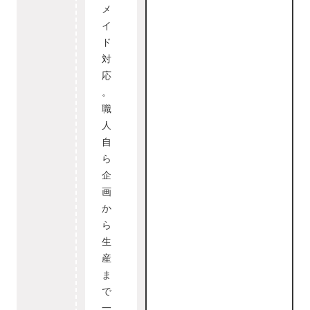
メ
イ
ド
対
応
。
職
人
自
ら
企
画
か
ら
生
産
ま
で
一