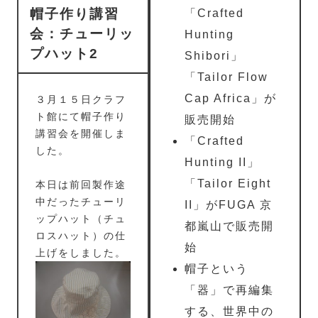
帽子作り講習
「Crafted
会：チューリッ
Hunting
プハット2
Shibori」
「Tailor Flow
Cap Africa」が
３月１５日クラフ
ト館にて帽子作り
販売開始
講習会を開催しま
「Crafted
した。
Hunting II」
「Tailor Eight
本日は
前回製作途
中だったチューリ
II」がFUGA 京
ップハット（チュ
都嵐山で販売開
ロスハット）
の仕
始
上げをしました。
帽子という
「器」で再編集
する、世界中の