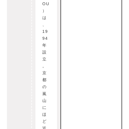
OU
）
は
、
19
94
年
設
立
。
京
都
の
嵐
山
に
ほ
ど
近