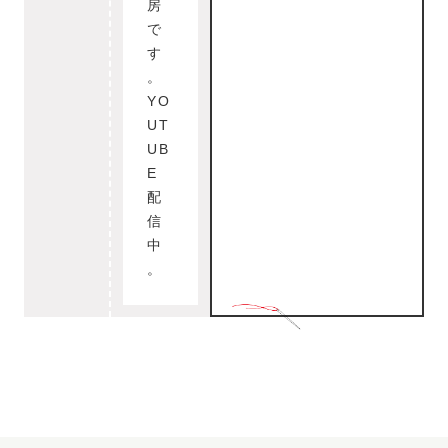
房
で
す
。
YO
UT
UB
E
配
信
中
。