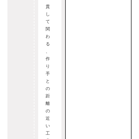
貫
し
て
関
わ
る
、
作
り
手
と
の
距
離
の
近
い
工