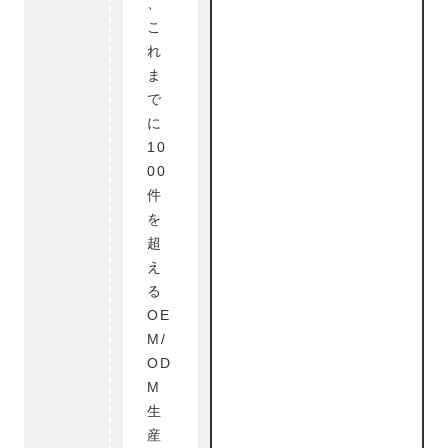
、
こ
れ
ま
で
に
10
00
件
を
超
え
る
OE
M/
OD
M
生
産