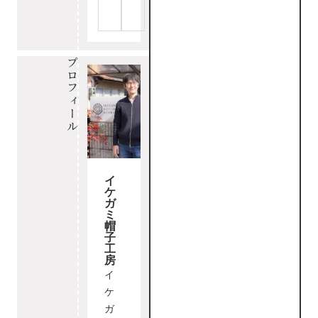
プロフィール
イ
ケ
ガ
ミ
帽
子
工
房
イ
ケ
ガ