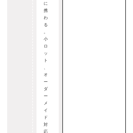
に
携
わ
る
。
小
ロ
ッ
ト
、
オ
ー
ダ
ー
メ
イ
ド
対
応