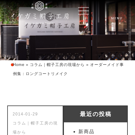
MENU
Home
»
コラム｜帽子工房の現場から
»
オーダーメイド事
例集：ロングコートリメイク
最近の投稿
2014-01-29
コラム｜帽子工房の現
新商品
場から