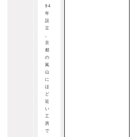
94
年
設
立
。
京
都
の
嵐
山
に
ほ
ど
近
い
工
房
で