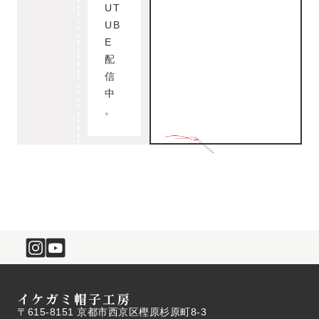
UT
UB
E
配
信
中
。
イケガミ帽子工房
〒615-8151 京都市西京区樫原杉原町8-3