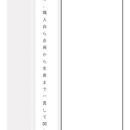
。
職
人
自
ら
企
画
か
ら
生
産
ま
で
一
貫
し
て
関