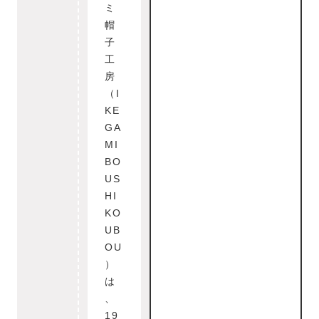
ミ
帽
子
工
房
（I
KE
GA
MI
BO
US
HI
KO
UB
OU
）
は
、
19