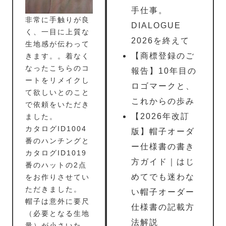
手仕事。
非常に手触りが良
DIALOGUE
く、一目に上質な
2026を終えて
生地感が伝わって
【商標登録のご
きます。。着なく
なったこちらのコ
報告】10年目の
ートをリメイクし
ロゴマークと、
て欲しいとのこと
これからの歩み
で依頼をいただき
【2026年改訂
ました。
カタログID1004
版】帽子オーダ
番のハンチングと
ー仕様書の書き
カタログID1019
方ガイド｜はじ
番のハットの2点
めてでも迷わな
をお作りさせてい
ただきました。
い帽子オーダー
帽子は意外に要尺
仕様書の記載方
（必要となる生地
法解説
量）が小さいた