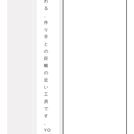
わ
る
、
作
り
手
と
の
距
離
の
近
い
工
房
で
す
。
YO