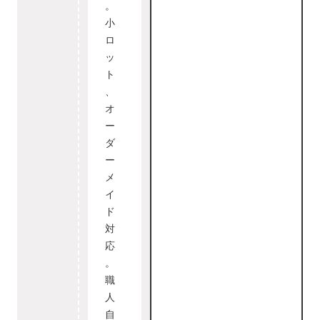
。
小
ロ
ッ
ト
、
オ
ー
ダ
ー
メ
イ
ド
対
応
。
職
人
自