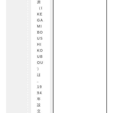
房
（I
KE
GA
MI
BO
US
HI
KO
UB
OU
）
は
、
19
94
年
設
立