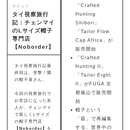
「Crafted
タビュー
タイ視察旅行
Hunting
記：チェンマイ
Shibori」
のLサイズ帽子
「Tailor Flow
専門店
Cap Africa」が
【Noborder】
販売開始
「Crafted
タイ視察旅行記最
Hunting II」
終回は、突撃！隣
「Tailor Eight
の帽子屋さん。
II」がFUGA 京
都嵐山で販売開
今回の視察旅行で
お世話になった友
始
人が、チェンマイ
帽子という
で新しくLサイズ
「器」で再編集
の帽子専門店
する、世界中の
【Noborder】
を