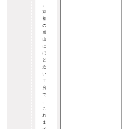
。
京
都
の
嵐
山
に
ほ
ど
近
い
工
房
で
、
こ
れ
ま