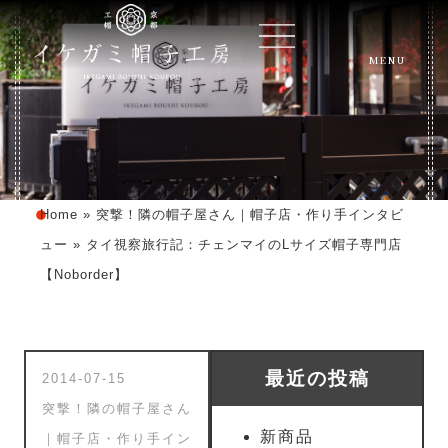
MENU
Home
»
突撃！隣の帽子屋さん｜帽子店・作り手インタビ
ュー
»
タイ視察旅行記：チェンマイのLサイズ帽子専門店
【Noborder】
最近の投稿
2014-07-15
突撃！隣の帽子屋さん
新商品
｜帽子店・作り手イン