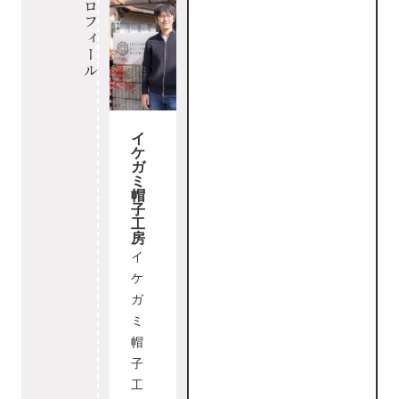
プロフィール
イ
ケ
ガ
ミ
帽
子
工
房
イ
ケ
ガ
ミ
帽
子
工