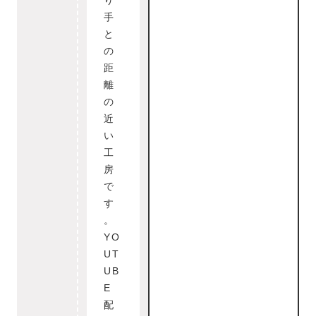
り
手
と
の
距
離
の
近
い
工
房
で
す
。
YO
UT
UB
E
配