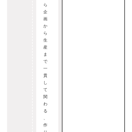
ら
企
画
か
ら
生
産
ま
で
一
貫
し
て
関
わ
る
、
作