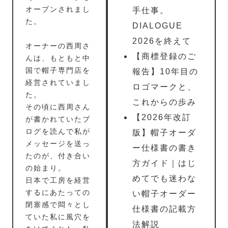
オープンされまし
手仕事。
た。
DIALOGUE
2026を終えて
オーナーの西周さ
【商標登録のご
んは、もともと中
国で帽子専門店を
報告】10年目の
経営されていまし
ロゴマークと、
た。
これからの歩み
その頃に西周さん
【2026年改訂
が書かれていたブ
ログを読んで私が
版】帽子オーダ
メッセージを送っ
ー仕様書の書き
たのが、付き合い
方ガイド｜はじ
の始まり。
めてでも迷わな
日本で工房を経営
するにあたっての
い帽子オーダー
閉塞感で悶々とし
仕様書の記載方
ていた私に風穴を
法解説