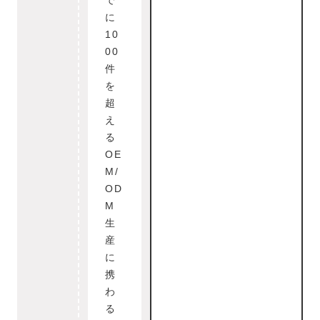
で
に
10
00
件
を
超
え
る
OE
M/
OD
M
生
産
に
携
わ
る