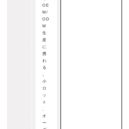
OE
M/
OD
M
生
産
に
携
わ
る
。
小
ロ
ッ
ト
、
オ
ー