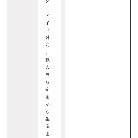
ダ
ー
メ
イ
ド
対
応
。
職
人
自
ら
企
画
か
ら
生
産
ま