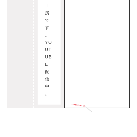
工
房
で
す
。
YO
UT
UB
E
配
信
中
。