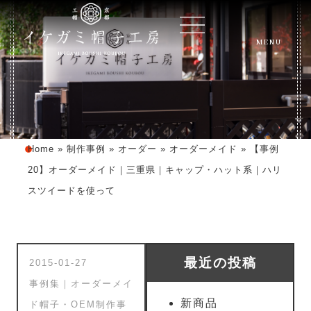
MENU
Home
»
制作事例
»
オーダー
»
オーダーメイド
»
【事例
20】オーダーメイド｜三重県｜キャップ・ハット系｜ハリ
スツイードを使って
最近の投稿
2015-01-27
事例集｜オーダーメイ
新商品
ド帽子・OEM制作事