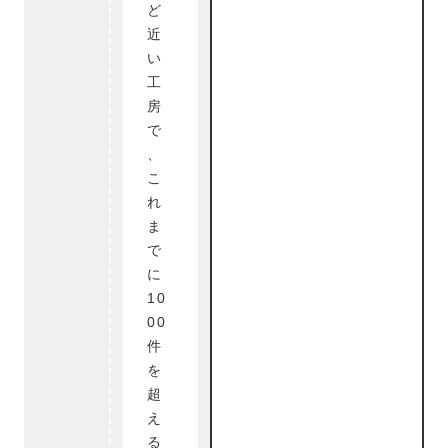
ど
近
い
工
房
で
、
こ
れ
ま
で
に
10
00
件
を
超
え
る