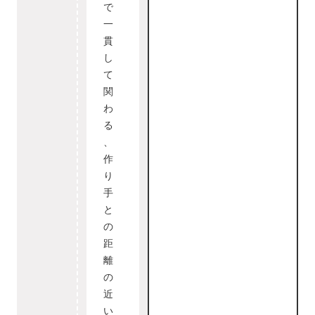
で
一
貫
し
て
関
わ
る
、
作
り
手
と
の
距
離
の
近
い