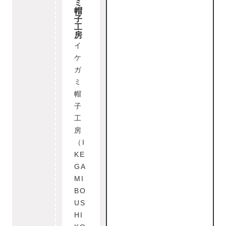
ミ
帽
子
工
房
イ
ケ
ガ
ミ
帽
子
工
房
（I
KE
GA
MI
BO
US
HI