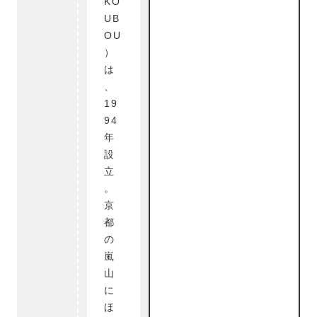
KO
UB
OU
）
は
、
19
94
年
設
立
。
京
都
の
嵐
山
に
ほ